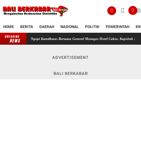
HOME
BERITA
DAERAH
NASIONAL
POLITIK
PEMERINTAH
KR
BREAKING
Ngopi Kamtibmas Bersama General Manager Hotel Cakra, Kapolsek Dentim Perkuat Sinergi
NEWS
ADVERTISEMENT
BALI BERKABAR