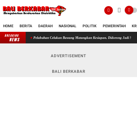
HOME
BERITA
DAERAH
NASIONAL
POLITIK
PEMERINTAH
KR
BREAKING
Pelabuhan Celukan Bawang Matangkan Kesiapan, Didorong Jadi Simpul Strategis Konekt
NEWS
ADVERTISEMENT
BALI BERKABAR