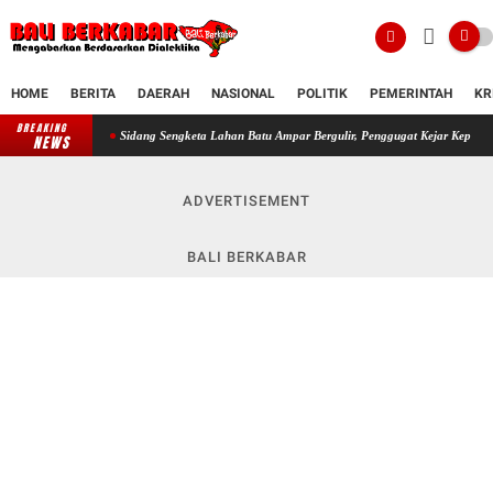
HOME
BERITA
DAERAH
NASIONAL
POLITIK
PEMERINTAH
KR
BREAKING
Sidang Sengketa Lahan Batu Ampar Bergulir, Penggugat Kejar Kepastian Hukum, Nyo
NEWS
ADVERTISEMENT
BALI BERKABAR