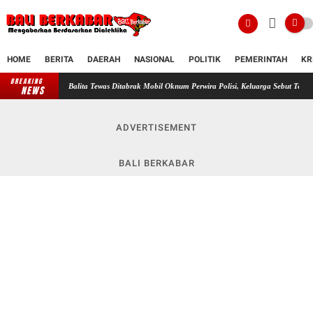
HOME
BERITA
DAERAH
NASIONAL
POLITIK
PEMERINTAH
KR
BREAKING
Balita Tewas Ditabrak Mobil Oknum Perwira Polisi, Keluarga Sebut Terobos Lampu Merah,
NEWS
ADVERTISEMENT
BALI BERKABAR