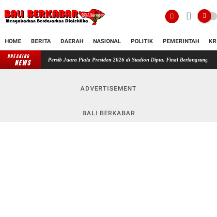
HOME
BERITA
DAERAH
NASIONAL
POLITIK
PEMERINTAH
KR
BREAKING
Persib Juara Piala Presiden 2026 di Stadion Dipta, Final Berlangsung Aman dan Tertib
NEWS
ADVERTISEMENT
BALI BERKABAR