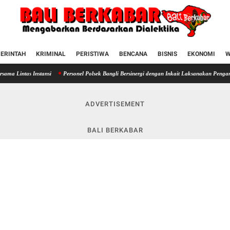
ERINTAH
KRIMINAL
PERISTIWA
BENCANA
BISNIS
EKONOMI
W
stansi
Personel Polsek Bangli Bersinergi dengan Inkait Laksanakan Pengamanan Pers
ADVERTISEMENT
BALI BERKABAR