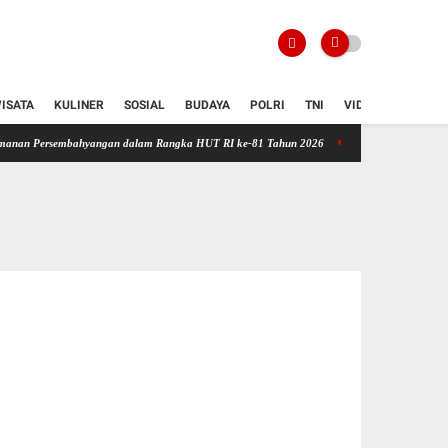
ISATA
KULINER
SOSIAL
BUDAYA
POLRI
TNI
VIDIO
embahyangan dalam Rangka HUT RI ke-81 Tahun 2026
Silaturahmi Hangat Polres Bangli