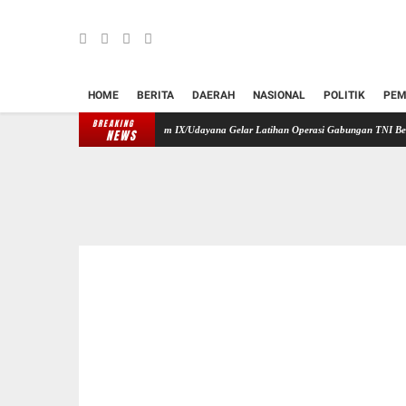
HOME
BERITA
DAERAH
NASIONAL
POLITIK
PEM
BREAKING
ns Cepat Bencana, Kodam IX/Udayana Gelar Latihan Operasi Gabungan TNI Bersama Lintas In
NEWS