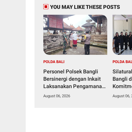
YOU MAY LIKE THESE POSTS
POLDA BALI
POLDA BAL
Personel Polsek Bangli
Silatur
Bersinergi dengan Inkait
Bangli 
Laksanakan Pengamanan
Komitm
Persembahyangan dalam
Kamtib
August 06, 2026
August 06,
Rangka HUT RI ke-81
Tahun 2026