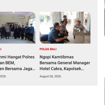
I
POLDA BALI
ahmi Hangat Polres
Ngopi Kamtibmas
dan BEM,
Bersama General Manager
en Bersama Jaga
Hotel Cakra, Kapolsek
mas
Dentim Perkuat Sinergi
 2026
August 06, 2026
Jaga Kondusivitas Wilayah