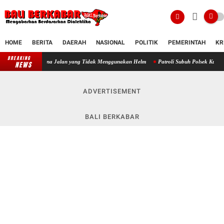
HOME
BERITA
DAERAH
NASIONAL
POLITIK
PEMERINTAH
KR
BREAKING
epada Pengguna Jalan yang Tidak Menggunakan Helm
Patroli Subuh Polsek Kuta Utara 
NEWS
ADVERTISEMENT
BALI BERKABAR