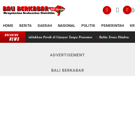
HOME
BERITA
DAERAH
NASIONAL
POLITIK
PEMERINTAH
KR
BREAKING
Drama Adu Penalti Warnai Final Piala Presiden 2026, Persebaya Taklukkan Persib di 
NEWS
ADVERTISEMENT
BALI BERKABAR