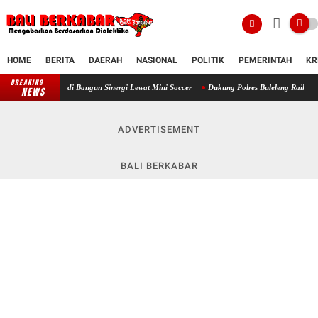
HOME
BERITA
DAERAH
NASIONAL
POLITIK
PEMERINTAH
KR
BREAKING
adi Bangun Sinergi Lewat Mini Soccer
Dukung Polres Buleleng Raih Predikat WBBM, Kajar
NEWS
ADVERTISEMENT
BALI BERKABAR