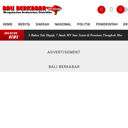
HOME
BERITA
DAERAH
NASIONAL
POLITIK
PEMERINTAH
KR
BREAKING
5 Bulan Tak Digaji, 7 Awak MV Star Janet di Perairan Tiongkok Mengaku Menunggu Kepas
NEWS
ADVERTISEMENT
BALI BERKABAR