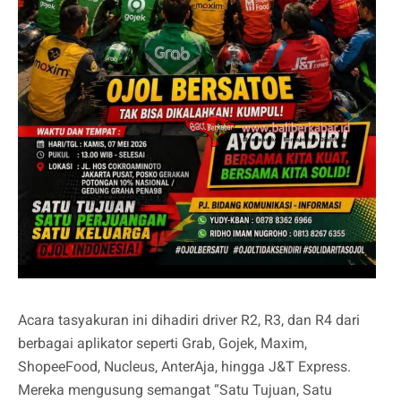
Acara tasyakuran ini dihadiri driver R2, R3, dan R4 dari
berbagai aplikator seperti Grab, Gojek, Maxim,
ShopeeFood, Nucleus, AnterAja, hingga J&T Express.
Mereka mengusung semangat “Satu Tujuan, Satu