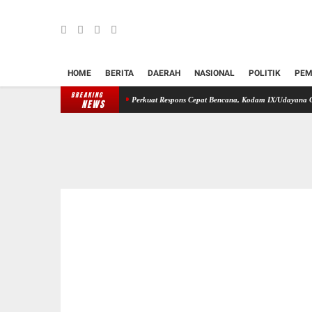
HOME
BERITA
DAERAH
NASIONAL
POLITIK
PEM
BREAKING
nektivitas Jawa–Bali
Perkuat Respons Cepat Bencana, Kodam IX/Udayana Gelar Latihan 
NEWS