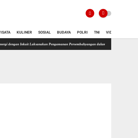
ISATA
KULINER
SOSIAL
BUDAYA
POLRI
TNI
VIDIO
gan Inkait Laksanakan Pengamanan Persembahyangan dalam Rangka HUT RI ke-81 Tahun 202