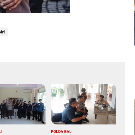
lri
I
POLDA BALI