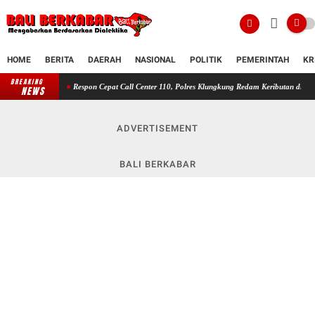
HOME
BERITA
DAERAH
NASIONAL
POLITIK
PEMERINTAH
KR
BREAKING
Respon Cepat Call Center 110, Polres Klungkung Redam Keributan di Jalan Ratna III
NEWS
ADVERTISEMENT
BALI BERKABAR