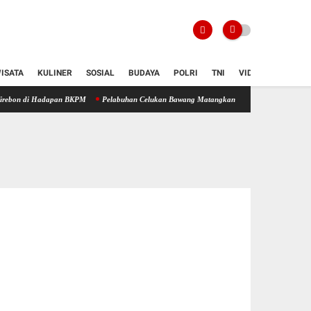
ISATA
KULINER
SOSIAL
BUDAYA
POLRI
TNI
VIDIO
dapan BKPM
Pelabuhan Celukan Bawang Matangkan Kesiapan, Didorong Jadi Simpul Strate