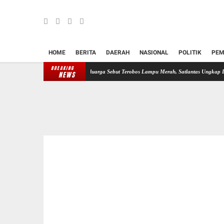
HOME
BERITA
DAERAH
NASIONAL
POLITIK
PEM
BREAKING
knum Perwira Polisi, Keluarga Sebut Terobos Lampu Merah, Satlantas Ungkap Dugaan Rem B
NEWS