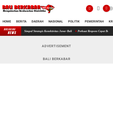
HOME
BERITA
DAERAH
NASIONAL
POLITIK
PEMERINTAH
KR
BREAKING
Pelabuhan Celukan Bawang Matangkan Kesiapan, Didorong Jadi Simpul Strategis Kone
NEWS
ADVERTISEMENT
BALI BERKABAR