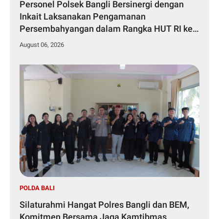
Personel Polsek Bangli Bersinergi dengan
Inkait Laksanakan Pengamanan
Persembahyangan dalam Rangka HUT RI ke-
81 Tahun 2026
August 06, 2026
POLDA BALI
Silaturahmi Hangat Polres Bangli dan BEM,
Komitmen Bersama Jaga Kamtibmas