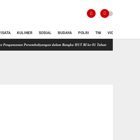
ISATA
KULINER
SOSIAL
BUDAYA
POLRI
TNI
VIDIO
nan Persembahyangan dalam Rangka HUT RI ke-81 Tahun 2026
Silaturahmi Hangat Polr