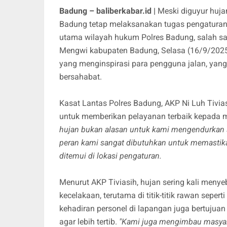
Badung – baliberkabar.id |
Meski diguyur hujan
Badung tetap melaksanakan tugas pengaturan la
utama wilayah hukum Polres Badung, salah s
Mengwi kabupaten Badung, Selasa (16/9/2025
yang menginspirasi para pengguna jalan, yan
bersahabat.
Kasat Lantas Polres Badung, AKP Ni Luh Tivi
untuk memberikan pelayanan terbaik kepada ma
hujan bukan alasan untuk kami mengendurkan se
peran kami sangat dibutuhkan untuk memastikan 
ditemui di lokasi pengaturan.
Menurut AKP Tiviasih, hujan sering kali meny
kecelakaan, terutama di titik-titik rawan seper
kehadiran personel di lapangan juga bertuj
agar lebih tertib.
"Kami juga mengimbau masyarak