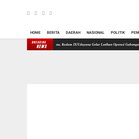
HOME
BERITA
DAERAH
NASIONAL
POLITIK
PEM
BREAKING
at Respons Cepat Bencana, Kodam IX/Udayana Gelar Latihan Operasi Gabungan TNI Bersama 
NEWS