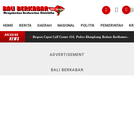
HOME
BERITA
DAERAH
NASIONAL
POLITIK
PEMERINTAH
KR
BREAKING
Respon Cepat Call Center 110, Polres Klungkung Redam Keributan di Jalan Ratna III
NEWS
ADVERTISEMENT
BALI BERKABAR