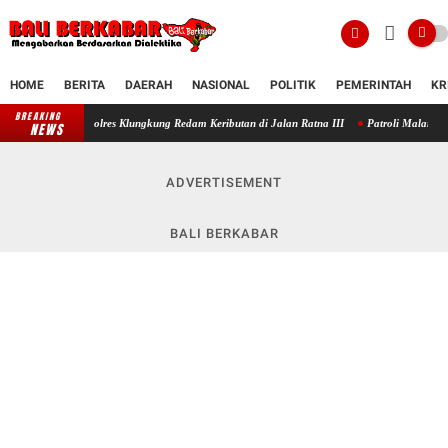
HOME
BERITA
DAERAH
NASIONAL
POLITIK
PEMERINTAH
KR
BREAKING
 Polres Klungkung Redam Keributan di Jalan Ratna III
Patroli Malam Sat Samapta Polre
NEWS
ADVERTISEMENT
BALI BERKABAR