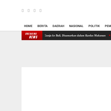
HOME
BERITA
DAERAH
NASIONAL
POLITIK
PEM
BREAKING
elundupkan 10 Kilogram Ganja ke Bali, Disamarkan dalam Kardus Makanan
Justice Lig
NEWS