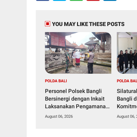
YOU MAY LIKE THESE POSTS
POLDA BALI
POLDA BAL
Personel Polsek Bangli
Silatur
Bersinergi dengan Inkait
Bangli 
Laksanakan Pengamanan
Komitm
Persembahyangan dalam
Kamtib
August 06, 2026
August 06,
Rangka HUT RI ke-81
Tahun 2026