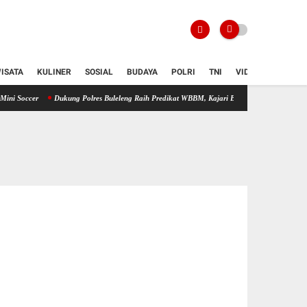
ISATA
KULINER
SOSIAL
BUDAYA
POLRI
TNI
VIDIO
Dukung Polres Buleleng Raih Predikat WBBM, Kajari Buleleng Dicky Darmawan: Transfor