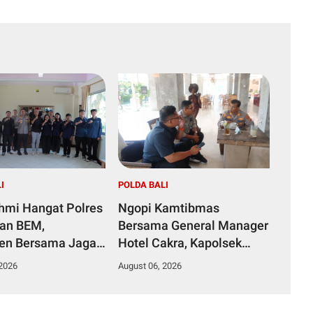
I
POLDA BALI
ahmi Hangat Polres
Ngopi Kamtibmas
dan BEM,
Bersama General Manager
en Bersama Jaga
Hotel Cakra, Kapolsek
mas
Dentim Perkuat Sinergi
 2026
August 06, 2026
Jaga Kondusivitas Wilayah