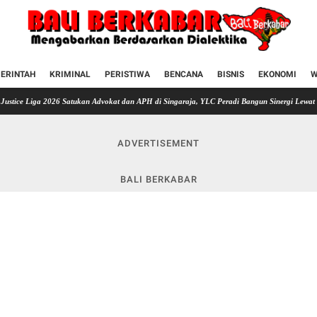
ERINTAH
KRIMINAL
PERISTIWA
BENCANA
BISNIS
EKONOMI
W
a 2026 Satukan Advokat dan APH di Singaraja, YLC Peradi Bangun Sinergi Lewat Mini Soccer
ADVERTISEMENT
BALI BERKABAR