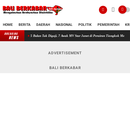
HOME
BERITA
DAERAH
NASIONAL
POLITIK
PEMERINTAH
KR
BREAKING
5 Bulan Tak Digaji, 7 Awak MV Star Janet di Perairan Tiongkok Mengaku Menunggu Kepa
NEWS
ADVERTISEMENT
BALI BERKABAR