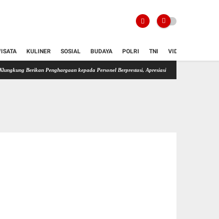
ISATA
KULINER
SOSIAL
BUDAYA
POLRI
TNI
VIDIO
ikan Penghargaan kepada Personel Berprestasi, Apresiasi Keberhasilan Ungkap Kasus Menonjo