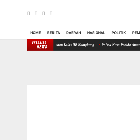
HOME
BERITA
DAERAH
NASIONAL
POLITIK
PEM
BREAKING
rkuat Sinergi dengan Rutan Kelas IIB Klungkung
Polsek Nusa Penida Amankan Prosesi M
NEWS