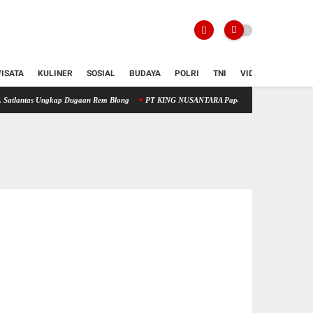
ISATA
KULINER
SOSIAL
BUDAYA
POLRI
TNI
VIDIO
 Ungkap Dugaan Rem Blong
PT KING NUSANTARA Paparkan Proyek Desalinasi Air Bersih