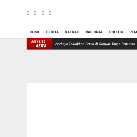
HOME
BERITA
DAERAH
NASIONAL
POLITIK
PEM
BREAKING
l Piala Presiden 2026, Persebaya Taklukkan Persib di Gianyar Tanpa Penonton
Balita T
NEWS