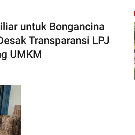
liar untuk Bongancina
 Desak Transparansi LPJ
ng UMKM