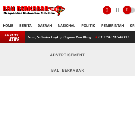
HOME
BERITA
DAERAH
NASIONAL
POLITIK
PEMERINTAH
KR
BREAKING
u Merah, Satlantas Ungkap Dugaan Rem Blong
PT KING NUSANTARA Paparkan Proyek Desal
NEWS
ADVERTISEMENT
BALI BERKABAR