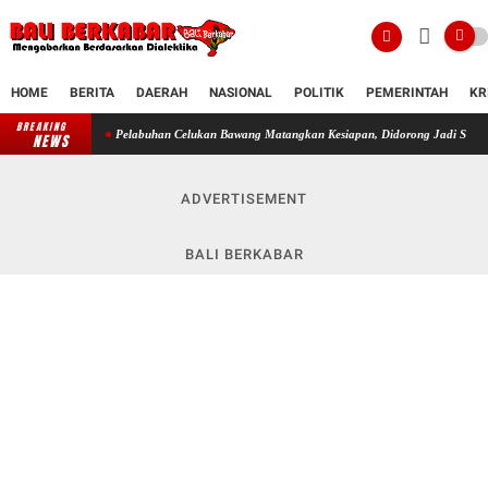
HOME
BERITA
DAERAH
NASIONAL
POLITIK
PEMERINTAH
KR
BREAKING
Pelabuhan Celukan Bawang Matangkan Kesiapan, Didorong Jadi Simpul Strategis Konek
NEWS
ADVERTISEMENT
BALI BERKABAR