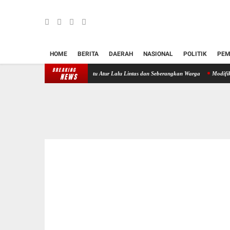
HOME
BERITA
DAERAH
NASIONAL
POLITIK
PEM
BREAKING
onel Polsek Bangli Bantu Atur Lalu Lintas dan Seberangkan Warga
Modifikasi Motor dan
NEWS