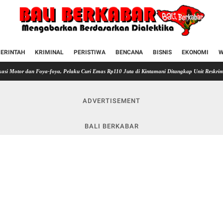
ERINTAH
KRIMINAL
PERISTIWA
BENCANA
BISNIS
EKONOMI
W
 Foya-foya, Pelaku Curi Emas Rp110 Juta di Kintamani Ditangkap Unit Reskrim Polsek Kint
ADVERTISEMENT
BALI BERKABAR