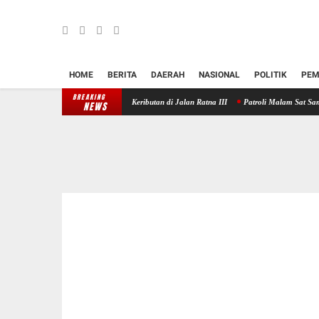
HOME
BERITA
DAERAH
NASIONAL
POLITIK
PEM
BREAKING
res Klungkung Redam Keributan di Jalan Ratna III
Patroli Malam Sat Samapta Polres Kl
NEWS