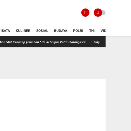
ISATA
KULINER
SOSIAL
BUDAYA
POLRI
TNI
VIDIO
p pemohon SIM di Satpas Polres Karangasem
Tingkatkan Kualitas Pelayanan Publik, Pr