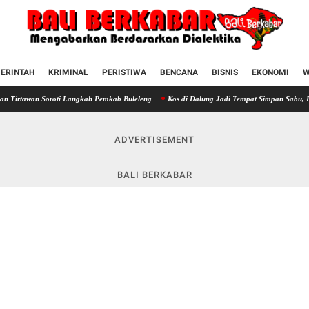
ERINTAH
KRIMINAL
PERISTIWA
BENCANA
BISNIS
EKONOMI
W
oroti Langkah Pemkab Buleleng
Kos di Dalung Jadi Tempat Simpan Sabu, Pria Ini Ditan
ADVERTISEMENT
BALI BERKABAR