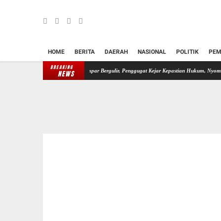
HOME
BERITA
DAERAH
NASIONAL
POLITIK
PEM
BREAKING
Sengketa Lahan Batu Ampar Bergulir, Penggugat Kejar Kepastian Hukum, Nyoman Tirtawan S
NEWS