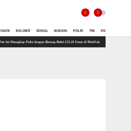
ISATA
KULINER
SOSIAL
BUDAYA
POLRI
TNI
VIDIO
gkap Polisi dengan Barang Bukti 123,26 Gram di Mobil dan Kamar Kos
Viral Video Dugaa