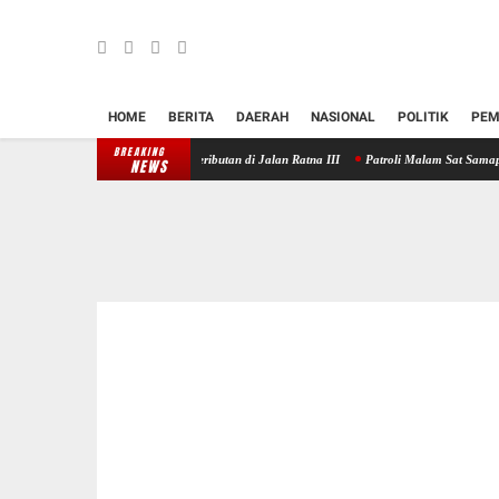
HOME
BERITA
DAERAH
NASIONAL
POLITIK
PEM
BREAKING
res Klungkung Redam Keributan di Jalan Ratna III
Patroli Malam Sat Samapta Polres Kl
NEWS