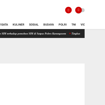
ISATA
KULINER
SOSIAL
BUDAYA
POLRI
TNI
VIDIO
p pemohon SIM di Satpas Polres Karangasem
Tingkatkan Kualitas Pelayanan Publik, Pr