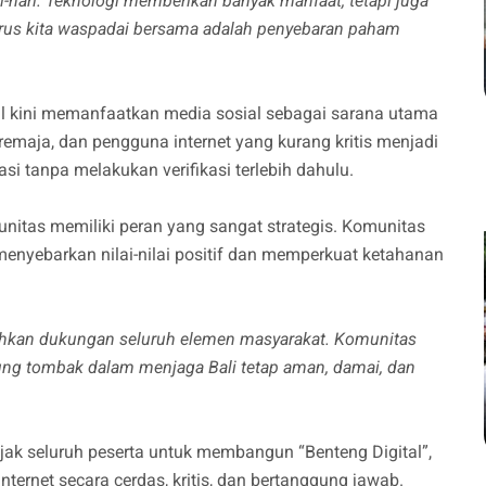
ri-hari. Teknologi memberikan banyak manfaat, tetapi juga
rus kita waspadai bersama adalah penyebaran paham
l kini memanfaatkan media sosial sebagai sarana utama
maja, dan pengguna internet yang kurang kritis menjadi
i tanpa melakukan verifikasi terlebih dahulu.
munitas memiliki peran yang sangat strategis. Komunitas
enyebarkan nilai-nilai positif dan memperkuat ketahanan
tuhkan dukungan seluruh elemen masyarakat. Komunitas
 ujung tombak dalam menjaga Bali tetap aman, damai, dan
ak seluruh peserta untuk membangun “Benteng Digital”,
ternet secara cerdas, kritis, dan bertanggung jawab.