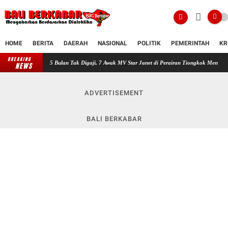
HOME
BERITA
DAERAH
NASIONAL
POLITIK
PEMERINTAH
KR
BREAKING
5 Bulan Tak Digaji, 7 Awak MV Star Janet di Perairan Tiongkok Mengaku Menunggu Kepa
NEWS
ADVERTISEMENT
BALI BERKABAR