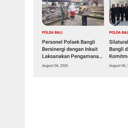
POLDA BALI
POLDA BAL
Personel Polsek Bangli
Silatur
Bersinergi dengan Inkait
Bangli 
Laksanakan Pengamanan
Komitm
Persembahyangan dalam
Kamtib
August 06, 2026
August 06,
Rangka HUT RI ke-81
Tahun 2026