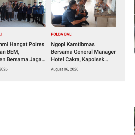
I
POLDA BALI
ahmi Hangat Polres
Ngopi Kamtibmas
dan BEM,
Bersama General Manager
en Bersama Jaga
Hotel Cakra, Kapolsek
mas
Dentim Perkuat Sinergi
 2026
August 06, 2026
Jaga Kondusivitas Wilayah