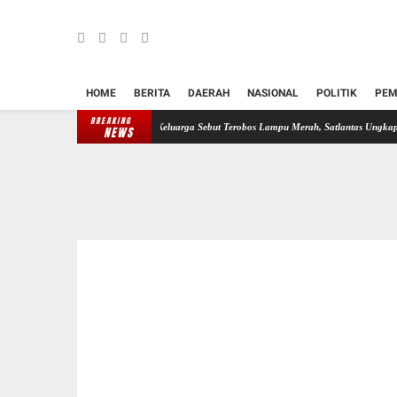
HOME
BERITA
DAERAH
NASIONAL
POLITIK
PEM
BREAKING
l Oknum Perwira Polisi, Keluarga Sebut Terobos Lampu Merah, Satlantas Ungkap Dugaan Rem
NEWS