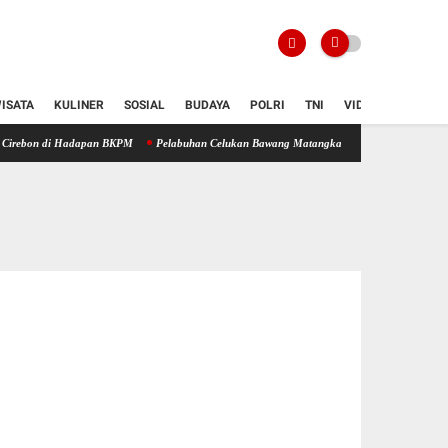
ISATA
KULINER
SOSIAL
BUDAYA
POLRI
TNI
VIDIO
Hadapan BKPM
Pelabuhan Celukan Bawang Matangkan Kesiapan, Didorong Jadi Simpul Stra