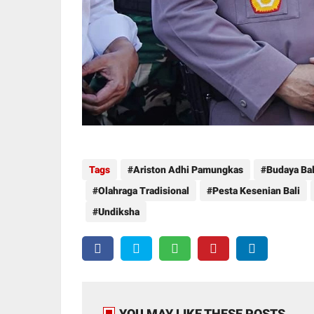
Tags
Ariston Adhi Pamungkas
Budaya Bal
Olahraga Tradisional
Pesta Kesenian Bali
Undiksha
YOU MAY LIKE THESE POSTS