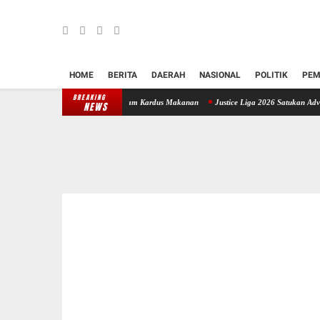
HOME
BERITA
DAERAH
NASIONAL
POLITIK
PEM
BREAKING
 Bali, Disamarkan dalam Kardus Makanan
Justice Liga 2026 Satukan Advokat dan APH di
NEWS