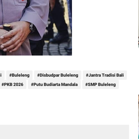
i
Buleleng
Disbudpar Buleleng
Jantra Tradisi Bali
PKB 2026
Putu Budiarta Mandala
SMP Buleleng