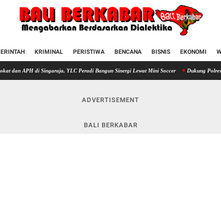
ERINTAH
KRIMINAL
PERISTIWA
BENCANA
BISNIS
EKONOMI
W
 Singaraja, YLC Peradi Bangun Sinergi Lewat Mini Soccer
Dukung Polres Buleleng Raih 
ADVERTISEMENT
BALI BERKABAR