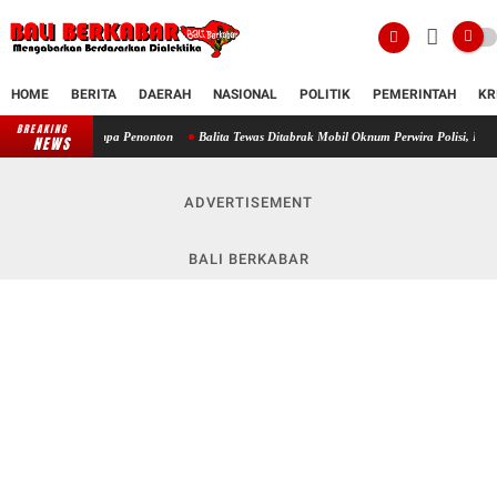
HOME
BERITA
DAERAH
NASIONAL
POLITIK
PEMERINTAH
KR
BREAKING
Balita Tewas Ditabrak Mobil Oknum Perwira Polisi, Keluarga Sebut T
NEWS
ADVERTISEMENT
BALI BERKABAR