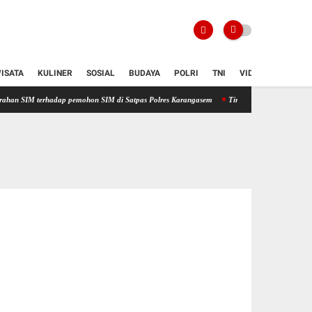
ISATA
KULINER
SOSIAL
BUDAYA
POLRI
TNI
VIDIO
terhadap pemohon SIM di Satpas Polres Karangasem
Tingkatkan Kualitas Pelayanan Pub