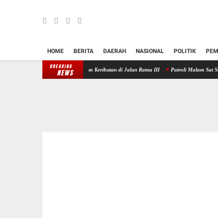
HOME
BERITA
DAERAH
NASIONAL
POLITIK
PEM
BREAKING
10, Polres Klungkung Redam Keributan di Jalan Ratna III
Patroli Malam Sat Samapta Po
NEWS