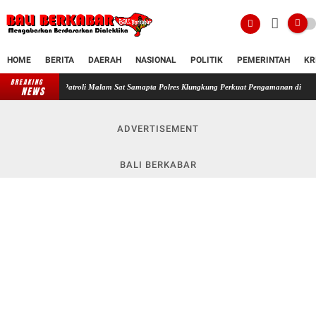
HOME
BERITA
DAERAH
NASIONAL
POLITIK
PEMERINTAH
KR
BREAKING
Patroli Malam Sat Samapta Polres Klungkung Perkuat Pengamanan di Kawasan Pertokoan 
NEWS
ADVERTISEMENT
BALI BERKABAR