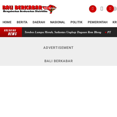
HOME
BERITA
DAERAH
NASIONAL
POLITIK
PEMERINTAH
KR
BREAKING
but Terobos Lampu Merah, Satlantas Ungkap Dugaan Rem Blong
PT KING NUSANTARA Papar
NEWS
ADVERTISEMENT
BALI BERKABAR