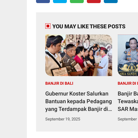
YOU MAY LIKE THESE POSTS
BANJIR DI BALI
BANJIR DI 
Gubernur Koster Salurkan
Banjir 
Bantuan kepada Pedagang
Tewaska
yang Terdampak Banjir di
SAR Mas
Pasar Kumbasari
Pencari
September 19, 2025
September 