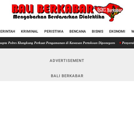
ERINTAH
KRIMINAL
PERISTIWA
BENCANA
BISNIS
EKONOMI
W
Klungkung Perkuat Pengamanan di Kawasan Pertokoan Diponegoro
Penyerahan SIM terha
ADVERTISEMENT
BALI BERKABAR