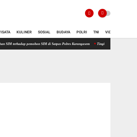
ISATA
KULINER
SOSIAL
BUDAYA
POLRI
TNI
VIDIO
dap pemohon SIM di Satpas Polres Karangasem
Tingkatkan Kualitas Pelayanan Publik, 