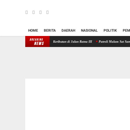
HOME
BERITA
DAERAH
NASIONAL
POLITIK
PEM
BREAKING
Polres Klungkung Redam Keributan di Jalan Ratna III
Patroli Malam Sat Samapta Polres 
NEWS