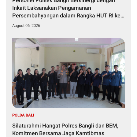
Personel Polsek Bangli Bersinergi dengan
Inkait Laksanakan Pengamanan
Persembahyangan dalam Rangka HUT RI ke-
81 Tahun 2026
August 06, 2026
POLDA BALI
Silaturahmi Hangat Polres Bangli dan BEM,
Komitmen Bersama Jaga Kamtibmas