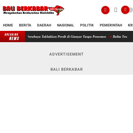
HOME
BERITA
DAERAH
NASIONAL
POLITIK
PEMERINTAH
KR
BREAKING
 Persebaya Taklukkan Persib di Gianyar Tanpa Penonton
Balita Tewas Ditabrak Mobil Ok
NEWS
ADVERTISEMENT
BALI BERKABAR