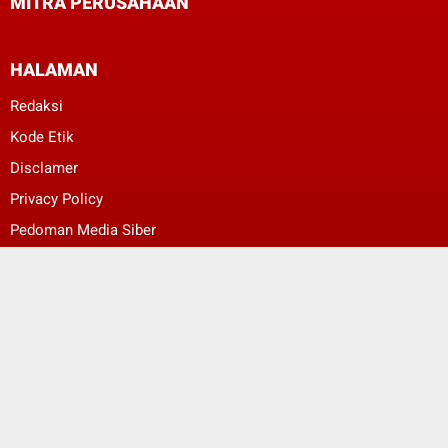
MITRA PERUSAHAAN
HALAMAN
Redaksi
Kode Etik
Disclamer
Privacy Policy
Pedoman Media Siber
ggggggeeeeeee
ggggggeeeeeee
© Copyright 2022 -
Bali Berkabar