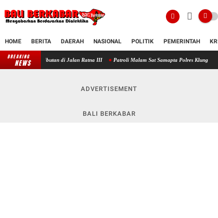
HOME
BERITA
DAERAH
NASIONAL
POLITIK
PEMERINTAH
KR
BREAKING
ributan di Jalan Ratna III
Patroli Malam Sat Samapta Polres Klungkung Perkuat Penga
NEWS
ADVERTISEMENT
BALI BERKABAR