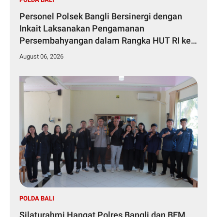
Personel Polsek Bangli Bersinergi dengan
Inkait Laksanakan Pengamanan
Persembahyangan dalam Rangka HUT RI ke-
81 Tahun 2026
August 06, 2026
POLDA BALI
Silaturahmi Hangat Polres Bangli dan BEM,