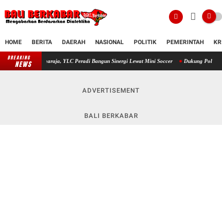
HOME
BERITA
DAERAH
NASIONAL
POLITIK
PEMERINTAH
KR
BREAKING
ngaraja, YLC Peradi Bangun Sinergi Lewat Mini Soccer
Dukung Polres Buleleng Raih Pre
NEWS
ADVERTISEMENT
BALI BERKABAR