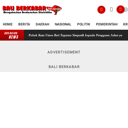
HOME
BERITA
DAERAH
NASIONAL
POLITIK
PEMERINTAH
KR
BREAKING
Polsek Kuta Utara Beri Teguran Simpatik kepada Pengguna Jalan yang Tidak Mengguna
NEWS
ADVERTISEMENT
BALI BERKABAR