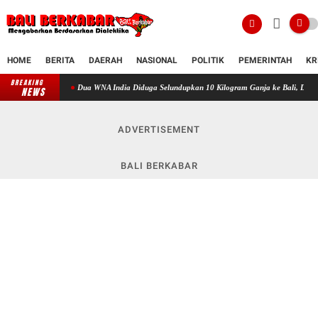
HOME
BERITA
DAERAH
NASIONAL
POLITIK
PEMERINTAH
KR
BREAKING
Dua WNA India Diduga Selundupkan 10 Kilogram Ganja ke Bali, Disamarkan dalam Ka
NEWS
ADVERTISEMENT
BALI BERKABAR