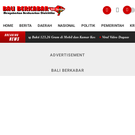
HOME
BERITA
DAERAH
NASIONAL
POLITIK
PEMERINTAH
KR
BREAKING
ang Bukti 123,26 Gram di Mobil dan Kamar Kos
Viral Video Dugaan Penganiayaan Dua Ana
NEWS
ADVERTISEMENT
BALI BERKABAR