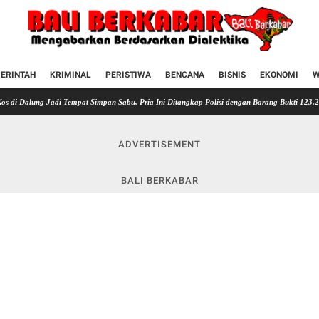
ERINTAH
KRIMINAL
PERISTIWA
BENCANA
BISNIS
EKONOMI
W
adi Tempat Simpan Sabu, Pria Ini Ditangkap Polisi dengan Barang Bukti 123,26 Gram di Mo
ADVERTISEMENT
BALI BERKABAR