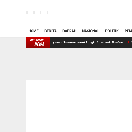
HOME
BERITA
DAERAH
NASIONAL
POLITIK
PEM
BREAKING
jar Kepastian Hukum, Nyoman Tirtawan Soroti Langkah Pemkab Buleleng
Kos di Dalung J
NEWS