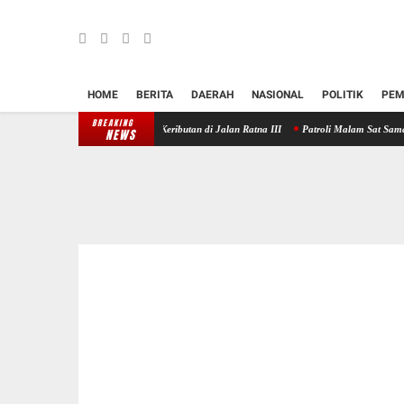
HOME
BERITA
DAERAH
NASIONAL
POLITIK
PEM
BREAKING
olres Klungkung Redam Keributan di Jalan Ratna III
Patroli Malam Sat Samapta Polres 
NEWS