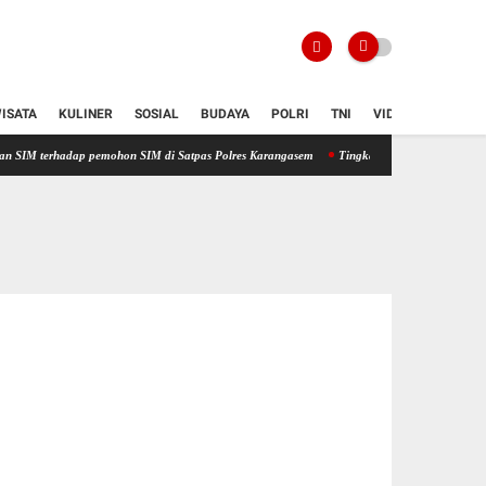
ISATA
KULINER
SOSIAL
BUDAYA
POLRI
TNI
VIDIO
dap pemohon SIM di Satpas Polres Karangasem
Tingkatkan Kualitas Pelayanan Publik, 