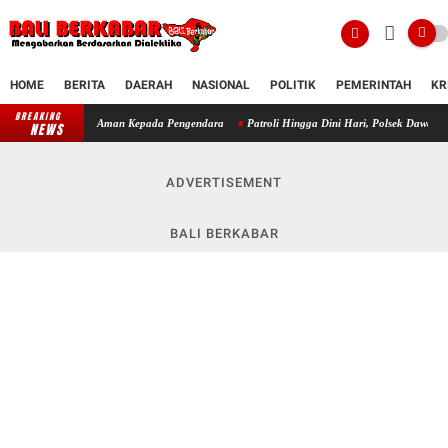
HOME
BERITA
DAERAH
NASIONAL
POLITIK
PEMERINTAH
KR
BREAKING
Rasa Aman Kepada Pengendara
Patroli Hingga Dini Hari, Polsek Dawan Intensifkan Cegah C
NEWS
ADVERTISEMENT
BALI BERKABAR