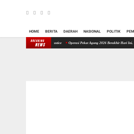
HOME
BERITA
DAERAH
NASIONAL
POLITIK
PEM
BREAKING
i Tempuh Restorative Justice
Operasi Pekat Agung 2026 Berakhir Hari Ini, Polres Kara
NEWS