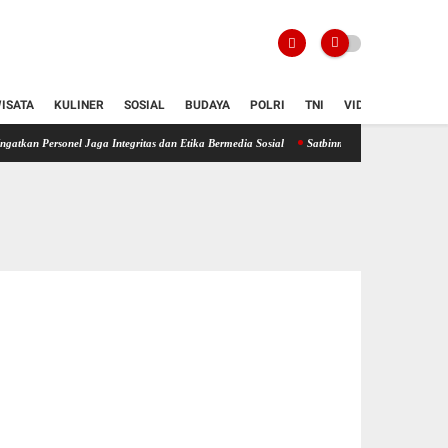
ISATA
KULINER
SOSIAL
BUDAYA
POLRI
TNI
VIDIO
el Jaga Integritas dan Etika Bermedia Sosial
Satbinmas Polres Badung Tingkatkan Lite