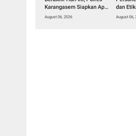
Karangasem Siapkan Apel
dan Eti
Konsolidasi Tegakkan
August 06, 2026
August 06,
Harkamtibmas