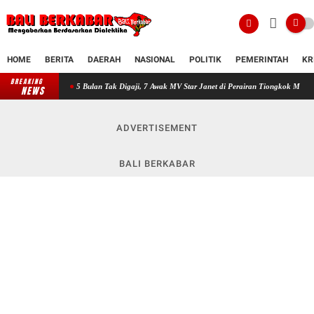
HOME
BERITA
DAERAH
NASIONAL
POLITIK
PEMERINTAH
KR
BREAKING
5 Bulan Tak Digaji, 7 Awak MV Star Janet di Perairan Tiongkok Mengaku Menunggu Kep
NEWS
ADVERTISEMENT
BALI BERKABAR