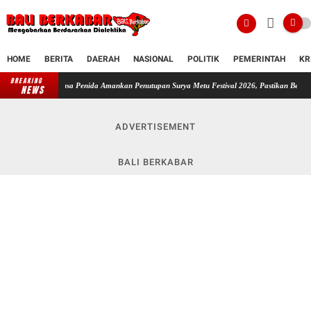
HOME
BERITA
DAERAH
NASIONAL
POLITIK
PEMERINTAH
KR
BREAKING
usa Penida Amankan Penutupan Surya Metu Festival 2026, Pastikan Berjalan Kondusif
Ka
NEWS
ADVERTISEMENT
BALI BERKABAR