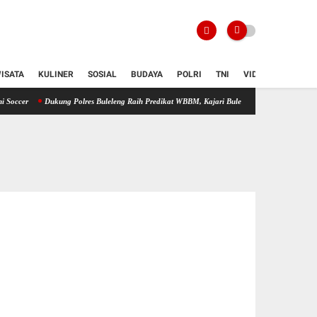
ISATA
KULINER
SOSIAL
BUDAYA
POLRI
TNI
VIDIO
ukung Polres Buleleng Raih Predikat WBBM, Kajari Buleleng Dicky Darmawan: Transformasi D