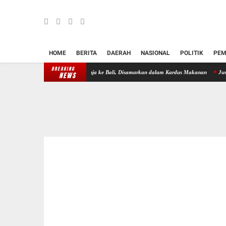
HOME
BERITA
DAERAH
NASIONAL
POLITIK
PEM
BREAKING
upkan 10 Kilogram Ganja ke Bali, Disamarkan dalam Kardus Makanan
Justice Liga 202
NEWS