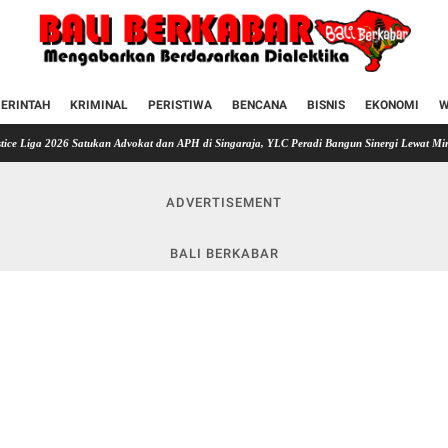
ERINTAH
KRIMINAL
PERISTIWA
BENCANA
BISNIS
EKONOMI
W
6 Satukan Advokat dan APH di Singaraja, YLC Peradi Bangun Sinergi Lewat Mini Soccer
D
ADVERTISEMENT
BALI BERKABAR