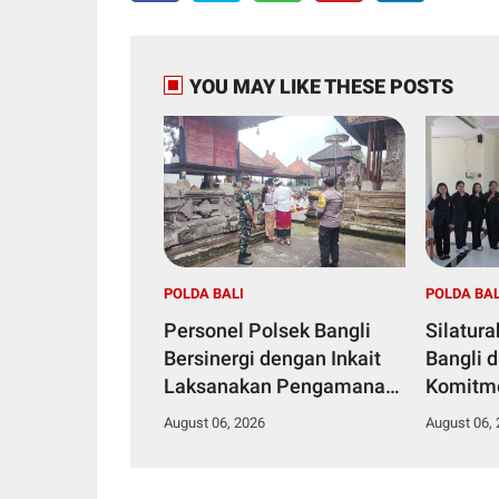
YOU MAY LIKE THESE POSTS
POLDA BALI
POLDA BAL
Personel Polsek Bangli
Silatur
Bersinergi dengan Inkait
Bangli 
Laksanakan Pengamanan
Komitm
Persembahyangan dalam
Kamtib
August 06, 2026
August 06,
Rangka HUT RI ke-81
Tahun 2026