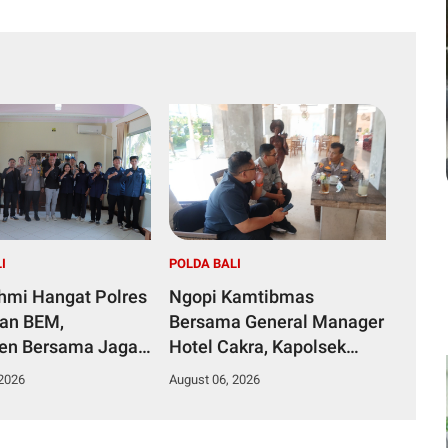
I
POLDA BALI
ahmi Hangat Polres
Ngopi Kamtibmas
dan BEM,
Bersama General Manager
en Bersama Jaga
Hotel Cakra, Kapolsek
mas
Dentim Perkuat Sinergi
 2026
August 06, 2026
Jaga Kondusivitas Wilayah