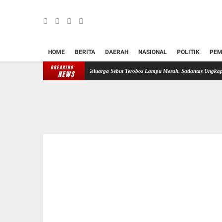
HOME
BERITA
DAERAH
NASIONAL
POLITIK
PEM
BREAKING
l Oknum Perwira Polisi, Keluarga Sebut Terobos Lampu Merah, Satlantas Ungkap Dugaan Rem
NEWS