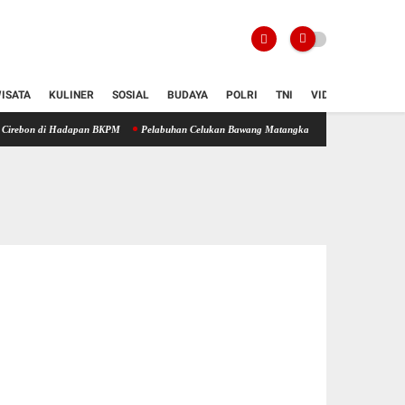
ISATA
KULINER
SOSIAL
BUDAYA
POLRI
TNI
VIDIO
 Hadapan BKPM
Pelabuhan Celukan Bawang Matangkan Kesiapan, Didorong Jadi Simpul Str